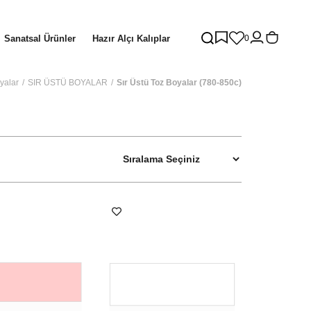
Sanatsal Ürünler
Hazır Alçı Kalıplar
0
yalar
SIR ÜSTÜ BOYALAR
Sır Üstü Toz Boyalar (780-850c)