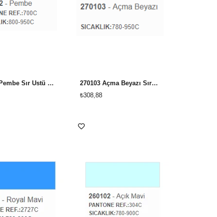
283602 Pembe Sır Üstü Dekor Boyası
270103 Açma Beyazı Sır Üstü Dekor Boyası
₺308,88