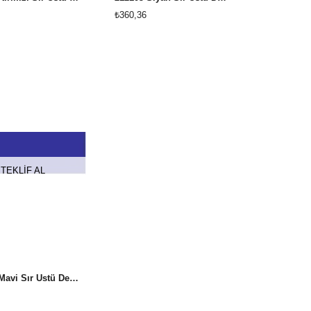
₺360,36
TEKLİF AL
260405 Mavi Sır Üstü Dekor Boyası