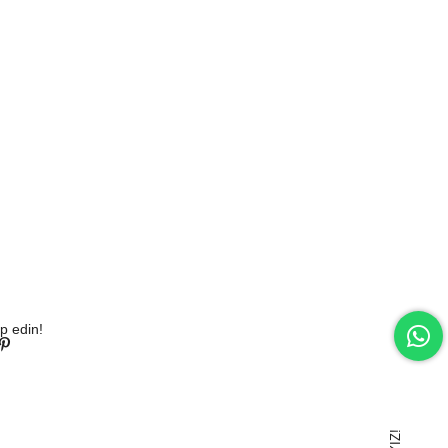
p edin!