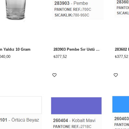
in Yaldız 10 Gram
283903 Pembe Sır Üstü Dekor Boyası
040,00
₺377,52
₺377,52