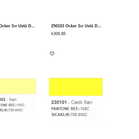
251204 Ocker Sır Üstü Dekor Boyası
250103 Ocker Sır Üstü Dekor Boyası
₺308,88