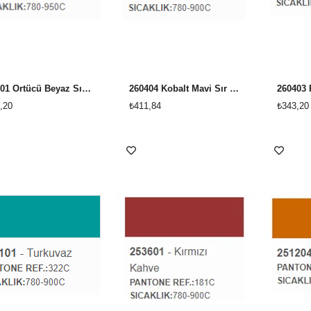
270101 Örtücü Beyaz Sır Üstü Dekor Boyası
260404 Kobalt Mavi Sır Üstü Dekor Boyası
,20
₺411,84
₺343,20