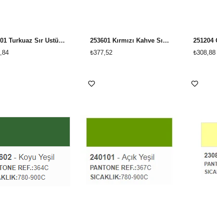
260101 Turkuaz Sır Üstü Dekor Boyası
253601 Kırmızı Kahve Sır Üstü Dekor Boyası
,84
₺377,52
₺308,88