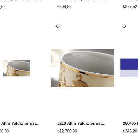
,52
₺308,88
₺377,52
3210 Altın Yaldız Sırüstü Dekor (5 gr şişe sıvı)
3210 Altın Yaldız Sırüstü Dekor (10gr şişe sıvı)
00,00
₺12.700,00
₺343,20