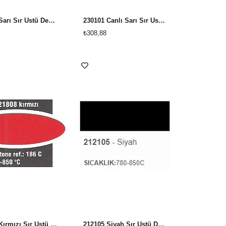
230802 Sarı Sır Üstü Dekor Boyası
230101 Canlı Sarı Sır Üstü Dekor Boyası
₺308,88
221808 Kırmızı Sır Üstü Dekor Boyası
212105 Siyah Sır Üstü Dekor Boyası