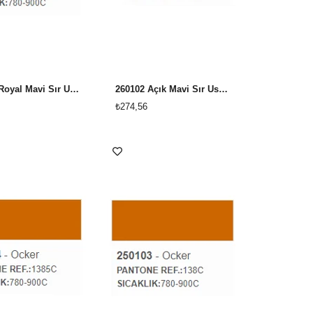
260403 Royal Mavi Sır Üstü Dekor Boyası
260102 Açık Mavi Sır Üstü Dekor Boyası
₺274,56