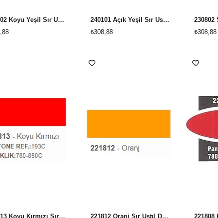
243602 Koyu Yeşil Sır Üstü Dekor Boyası
240101 Açık Yeşil Sır Üstü Dekor Boyası
,88
₺308,88
₺308,88
221813 Koyu Kırmızı Sır Üstü Dekor Boyası
221812 Oranj Sır Üstü Dekor Boyası