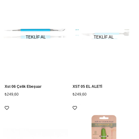
TEKLİF AL
TEKLİF AL
Xst 06 Çelik Ebeşuar
XST 05 EL ALETİ
₺249,60
₺249,60