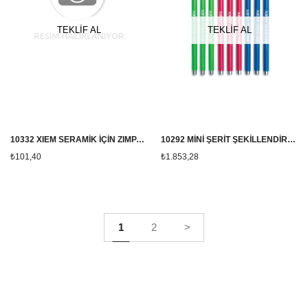
TEKLİF AL
TEKLİF AL
10332 XIEM SERAMİK İÇİN ZIMPARA 2'Lİ SET
10292 MİNİ ŞERİT ŞEKİLLENDİRME ALET SETİ 9LU (XIEM)
₺101,40
₺1.853,28
1
2
>