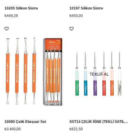
10205 Silikon Sistre
10197 Silikon Sistre
₺449,28
₺450,00
TEKLİF AL
10080 Çelik Ebeşuar Set
XST14 ÇELİK İĞNE (TEKLİ SATILIR)
₺3.400,00
₺621,50