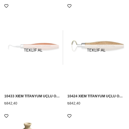
TEKLİF AL
TEKLİF AL
10433 XIEM TITANYUM UÇLU ORTA BOY PROFESYONEL TRİMLEME EL ALETİ
10424 XIEM TITANYUM UÇLU ORTA BOY 10424 XIEM TITANYUM UÇLU ORTA BOY PROFESYONEL TRİMLEME EL ALETİ TRİMLEME L ALETİ
₺842,40
₺842,40