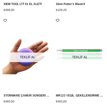
XIEM TOOL LTT 01 EL ALETİ
Xiem Potter's Wand II
₺468,00
₺109,20
TEKLİF AL
TEKLİF AL
STONWARE ÇAMUR SÜNGERİ MOR RENKLİ
MR123 YEŞİL -ŞEKİLLENDİRME SETİ 3LÜ (XIEM)
₺460,00
₺483,60