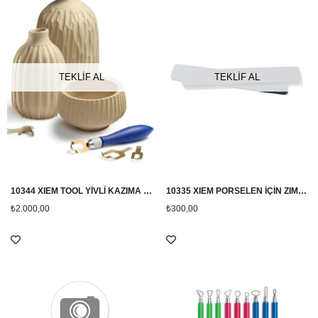
TEKLİF AL
TEKLİF AL
10344 XIEM TOOL YİVLİ KAZIMA SETİ
10335 XIEM PORSELEN İÇİN ZIMPARA 2'Lİ
₺2.000,00
₺300,00