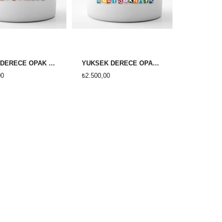
DÜŞÜK DERECE OPAK (BEYAZ) HAZIR SIVI DALDIRMA SIR 1020-1080 DERECE
YÜKSEK DERECE OPAK (BEYAZ) HAZIR SIVI DALDIRMA SIR 1170-1200 DERECE
00
₺2.500,00