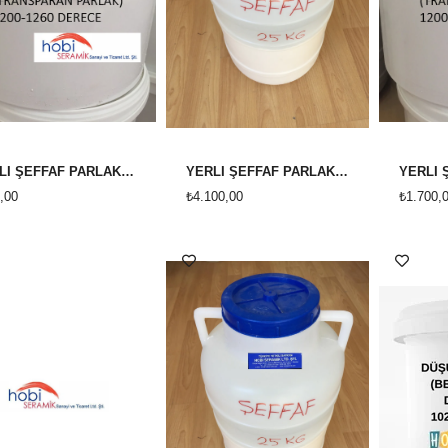
YERLİ ŞEFFAF PARLAK SIVI SIR *YÜKSEK DERECE *( 1200-1260 ) 5KG
YERLİ ŞEFFAF PARLAK SIVI SIR *YÜKSEK DERECE *( 1200-1260 ) 25KG
,00
₺4.100,00
₺1.700,