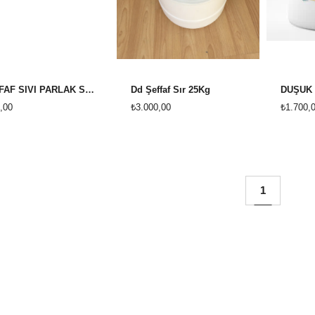
ŞEFFAF SIVI PARLAK SIR YERLİ KOVA 5 KG
Dd Şeffaf Sır 25Kg
,00
₺3.000,00
₺1.700,
1