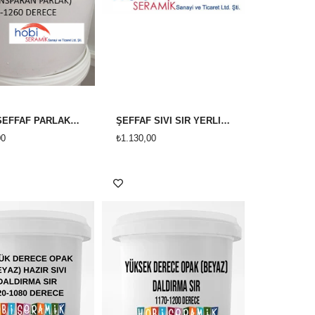
YERLİ ŞEFFAF PARLAK SIVI SIR *YÜKSEK DERECE *( 1200-1260 ) 10KG
ŞEFFAF SIVI SIR YERLİ KOVA 10 KG
00
₺1.130,00