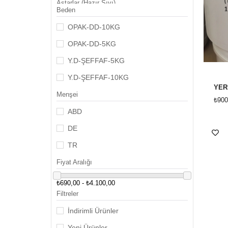
Astarlar (Hazır Sıvı)
Beden
Astarlar (Toz)
OPAK-DD-10KG
Raku Sırları (Toz ) (850-1050c)
WELTE SIRLAR
OPAK-DD-5KG
Y.D-ŞEFFAF-5KG
Y.D-ŞEFFAF-10KG
Menşei
₺900
ABD
DE
TR
Fiyat Aralığı
₺690,00 - ₺4.100,00
Filtreler
İndirimli Ürünler
Yeni Ürünler