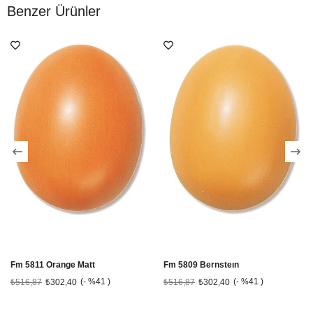
Benzer Ürünler
Fm 5811 Orange Matt
Fm 5809 Bernsteın
%41
%41
₺516,87
₺302,40
₺516,87
₺302,40