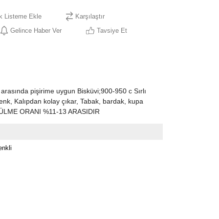
ek Listeme Ekle
Karşılaştır
Gelince Haber Ver
Tavsiye Et
arasında pişirime uygun Bisküvi;900-950 c Sırlı
enk, Kalıpdan kolay çıkar, Tabak, bardak, kupa
KÜÇÜLME ORANI %11-13 ARASIDIR
nkli