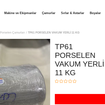
Makine ve Ekipmanlar
Çamurlar
Sırlar & Astarlar
Boyalar
i Porselen Çamurları
TP61 PORSELEN VAKUM YERLİ 11 KG
TP61
PORSELEN
VAKUM YERLİ
11 KG