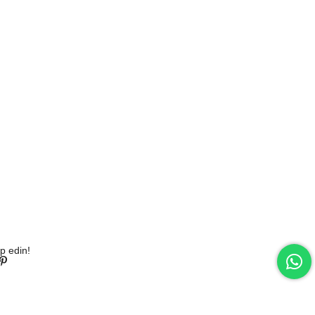
p edin!