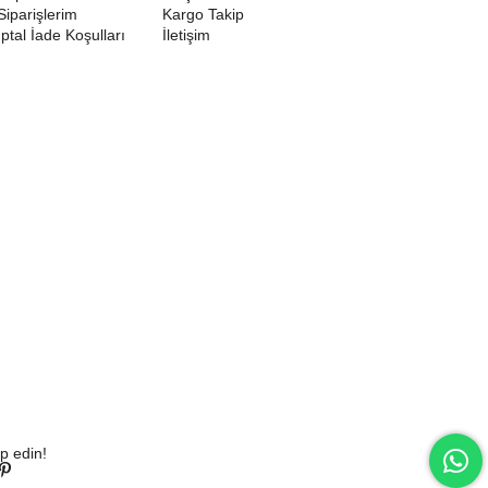
Siparişlerim
Kargo Takip
İptal İade Koşulları
İletişim
p edin!