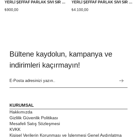
YERLİ ŞEFFAF PARLAK SIVI SIR *YÜKSEK DERECE *( 1200-1260 ) 5KG
YERLİ ŞEFFAF PARLAK SIVI SIR *YÜKSEK DERECE *( 1200-1260 ) 25KG
₺900,00
₺4.100,00
Bültene kaydolun, kampanya ve
indirimleri kaçırmayın!
KURUMSAL
Hakkımızda
Gizlilik Güvenlik Politikası
Mesafeli Satış Sözleşmesi
KVKK
Kişisel Verilerin Korunması ve İşlenmesi Genel Aydınlatma